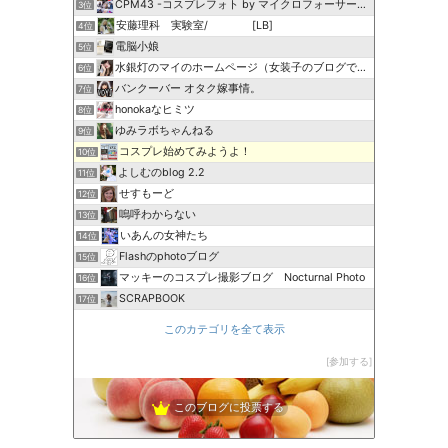
CPM43 -コスプレフォト by マイクロフォーサーズ-
3位
安藤理科 実験室/ [LB]
4位
電脳小娘
5位
水銀灯のマイのホームページ（女装子のブログです）
6位
バンクーバー オタク嫁事情。
7位
honokaなヒミツ
8位
ゆみラボちゃんねる
9位
コスプレ始めてみようよ！
10位
よしむのblog 2.2
11位
せすもーど
12位
嗚呼わからない
13位
いあんの女神たち
14位
Flashのphotoブログ
15位
マッキーのコスプレ撮影ブログ Nocturnal Photo
16位
SCRAPBOOK
17位
このカテゴリを全て表示
参加する
このブログに投票する