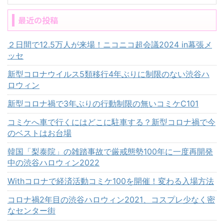
最近の投稿
２日間で12.5万人が来場！ニコニコ超会議2024 in幕張メ
ッセ
新型コロナウイルス5類移行4年ぶりに制限のない渋谷ハ
ロウィン
新型コロナ禍で3年ぶりの行動制限の無いコミケC101
コミケへ車で行くにはどこに駐車する？新型コロナ禍で今
のベストはお台場
韓国「梨泰院」の雑踏事故で厳戒態勢100年に一度再開発
中の渋谷ハロウィン2022
Withコロナで経済活動コミケ100を開催！変わる入場方法
コロナ禍2年目の渋谷ハロウィン2021、コスプレ少なく密
なセンター街