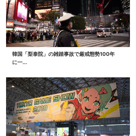
韓国「梨泰院」の雑踏事故で厳戒態勢100年
に一...