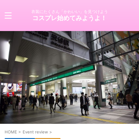
衣装にたくさん「かわいい」を見つけよう
コスプレ始めてみようよ！
HOME
>
Event review
>