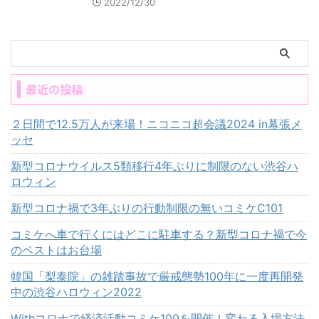
2022/12/30
最近の投稿
２日間で12.5万人が来場！ニコニコ超会議2024 in幕張メ
ッセ
新型コロナウイルス5類移行4年ぶりに制限のない渋谷ハ
ロウィン
新型コロナ禍で3年ぶりの行動制限の無いコミケC101
コミケへ車で行くにはどこに駐車する？新型コロナ禍で今
のベストはお台場
韓国「梨泰院」の雑踏事故で厳戒態勢100年に一度再開発
中の渋谷ハロウィン2022
Withコロナで経済活動コミケ100を開催！変わる入場方法