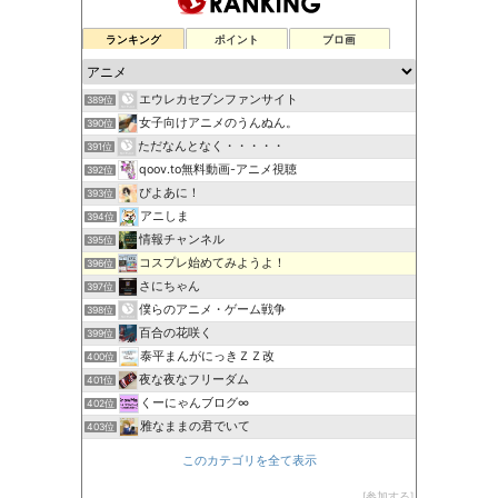
ランキング
ポイント
ブロ画
エウレカセブンファンサイト
389位
女子向けアニメのうんぬん。
390位
ただなんとなく・・・・・
391位
qoov.to無料動画-アニメ視聴
392位
ぴよあに！
393位
アニしま
394位
情報チャンネル
395位
コスプレ始めてみようよ！
396位
さにちゃん
397位
僕らのアニメ・ゲーム戦争
398位
百合の花咲く
399位
泰平まんがにっきＺＺ改
400位
夜な夜なフリーダム
401位
くーにゃんブログ∞
402位
雅なままの君でいて
403位
このカテゴリを全て表示
参加する