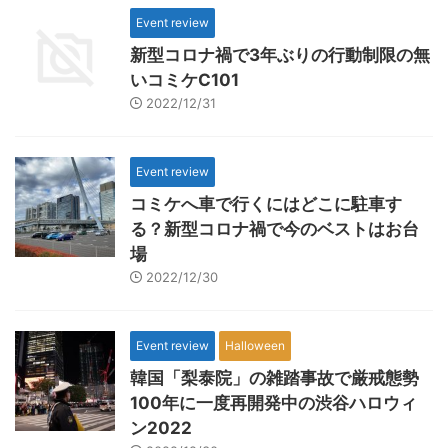
Event review
新型コロナ禍で3年ぶりの行動制限の無
いコミケC101
2022/12/31
Event review
コミケへ車で行くにはどこに駐車す
る？新型コロナ禍で今のベストはお台
場
2022/12/30
Event review
Halloween
韓国「梨泰院」の雑踏事故で厳戒態勢
100年に一度再開発中の渋谷ハロウィ
ン2022