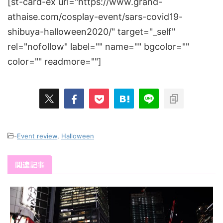
[st-card-ex url="https://www.grand-
athaise.com/cosplay-event/sars-covid19-
shibuya-halloween2020/" target="_self"
rel="nofollow" label="" name="" bgcolor=""
color="" readmore=""]
-
Event review
,
Halloween
関連記事