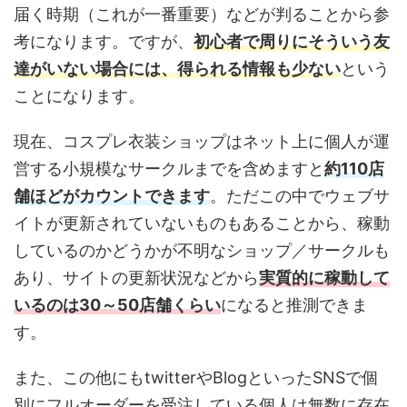
届く時期（これが一番重要）などが判ることから参
考になります。ですが、
初心者で周りにそういう友
達がいない場合には、得られる情報も少ない
という
ことになります。
現在、コスプレ衣装ショップはネット上に個人が運
営する小規模なサークルまでを含めますと
約110店
舗ほどがカウントできます
。ただこの中でウェブサ
イトが更新されていないものもあることから、稼動
しているのかどうかが不明なショップ／サークルも
あり、サイトの更新状況などから
実質的に稼動して
いるのは30～50店舗くらい
になると推測できま
す。
また、この他にもtwitterやBlogといったSNSで個
別にフルオーダーを受注している個人は無数に存在