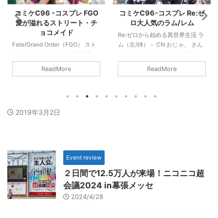
コミケC96 -コスプレ FGO
コミケC96-コスプレ Re:ゼ
愛が溢れるストリート・チ
ロ大人気のラム/レム
ョコメイド
Re:ゼロから始める異世界生活 ラ
Fate/Grand Order（FGO） スト
ム（左/姉）－ CN おじゃ。 さん
リート・チョコメイド 遠坂 凛：
（@misopi_cos） レム（右/妹）
とむ さん（@Tom_Tom23） 間桐
－ CN すぴ さん（@supi_cos）
ReadMore
ReadMore
桜：みかんこ さん
アニメ第2期も決まったRe:ゼロ、
（@mikancos） メイドさんには
人気のレムの出番が激減？ 今、
お手を触れぬようお願いいたしま
最も人気のあるコスプレといえば
す 今回の夏コミC96では、依然
バーチャルYouTuber四天王とRe:
2019年3月2日
として「Fate/Grand
ゼロのラム/レムの合わせ（併
Order（FGO）」のコスプレが人
せ）です。どちらも単体でも
気です。時間の経過と共に、基本
OK、友達同士で集まり2～5名程
のサーバントから概念礼装の衣装
度でグループ合わせができるのが
へと移っていく傾向にあります。
その最大の特徴でもあります。
Event review
ストリート・チョコメイドは、
そんな人気が高い、「Re:ゼロか
2016年2月にバレンタインの期間
ら始める異世界生活」のアニメ第
２日間で12.5万人が来場！ニコニコ超
限定で公開された概念礼装になり
2期の製作決 ...
会議2024 in幕張メッセ
ます。 カードイラス ...
2024/4/28