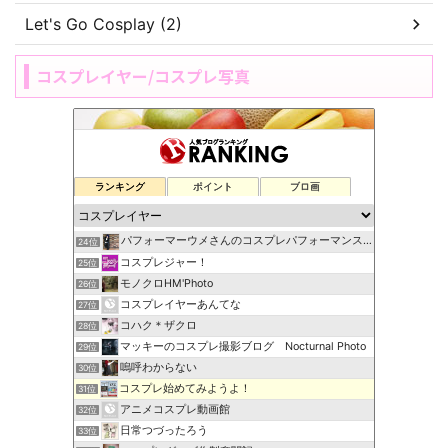
Let's Go Cosplay (2)
コスプレイヤー/コスプレ写真
ランキング
ポイント
ブロ画
パフォーマーウメさんのコスプレパフォーマンスブログ
24位
コスプレジャー！
25位
モノクロHM'Photo
26位
コスプレイヤーあんてな
27位
コハク＊ザクロ
28位
マッキーのコスプレ撮影ブログ Nocturnal Photo
29位
嗚呼わからない
30位
コスプレ始めてみようよ！
31位
アニメコスプレ動画館
32位
日常つづったろう
33位