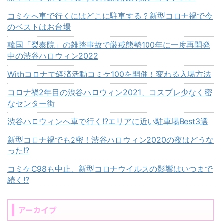
コミケへ車で行くにはどこに駐車する？新型コロナ禍で今
のベストはお台場
韓国「梨泰院」の雑踏事故で厳戒態勢100年に一度再開発
中の渋谷ハロウィン2022
Withコロナで経済活動コミケ100を開催！変わる入場方法
コロナ禍2年目の渋谷ハロウィン2021、コスプレ少なく密
なセンター街
渋谷ハロウィンへ車で行く!?エリアに近い駐車場Best3選
新型コロナ禍でも2密！渋谷ハロウィン2020の夜はどうな
った!?
コミケC98も中止、新型コロナウイルスの影響はいつまで
続く!?
アーカイブ