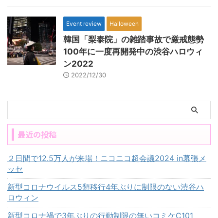
Event review
Halloween
韓国「梨泰院」の雑踏事故で厳戒態勢
100年に一度再開発中の渋谷ハロウィ
ン2022
2022/12/30
最近の投稿
２日間で12.5万人が来場！ニコニコ超会議2024 in幕張メ
ッセ
新型コロナウイルス5類移行4年ぶりに制限のない渋谷ハ
ロウィン
新型コロナ禍で3年ぶりの行動制限の無いコミケC101