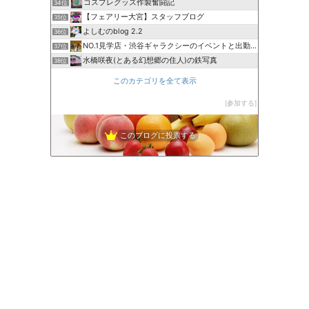
コスプレグッズ作製奮闘記
34位
【フェアリー大宮】スタッフブログ
35位
よしむのblog 2.2
36位
NO.1見学店・渋谷ギャラクシーのイベントと出勤情報
37位
水橋咲夜(とある幻想郷の住人)の鉄写真
38位
このカテゴリを全て表示
参加する
このブログに投票する