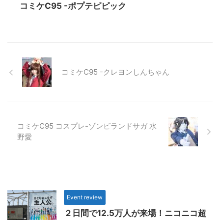
コミケC95 -ポプテピピック
コミケC95 -クレヨンしんちゃん
コミケC95 コスプレ-ゾンビランドサガ 水
野愛
Event review
２日間で12.5万人が来場！ニコニコ超