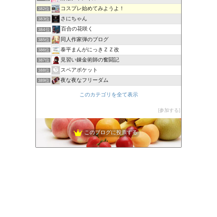
コスプレ始めてみようよ！
382位
さにちゃん
383位
百合の花咲く
384位
同人作家弾のブログ
385位
泰平まんがにっきＺＺ改
386位
見習い錬金術師の奮闘記
387位
スペアポケット
388位
夜な夜なフリーダム
389位
このカテゴリを全て表示
参加する
このブログに投票する