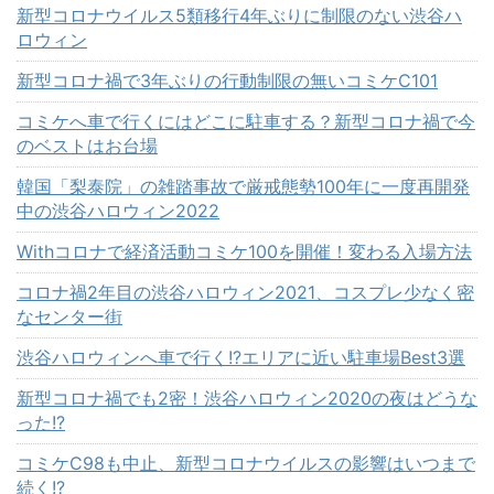
新型コロナウイルス5類移行4年ぶりに制限のない渋谷ハ
ロウィン
新型コロナ禍で3年ぶりの行動制限の無いコミケC101
コミケへ車で行くにはどこに駐車する？新型コロナ禍で今
のベストはお台場
韓国「梨泰院」の雑踏事故で厳戒態勢100年に一度再開発
中の渋谷ハロウィン2022
Withコロナで経済活動コミケ100を開催！変わる入場方法
コロナ禍2年目の渋谷ハロウィン2021、コスプレ少なく密
なセンター街
渋谷ハロウィンへ車で行く!?エリアに近い駐車場Best3選
新型コロナ禍でも2密！渋谷ハロウィン2020の夜はどうな
った!?
コミケC98も中止、新型コロナウイルスの影響はいつまで
続く!?