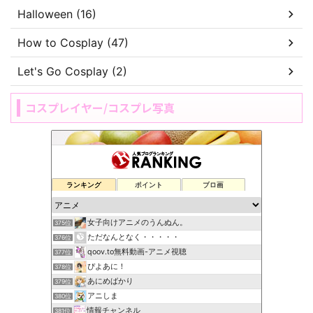
Halloween (16)
How to Cosplay (47)
Let's Go Cosplay (2)
コスプレイヤー/コスプレ写真
ランキング
ポイント
ブロ画
女子向けアニメのうんぬん。
375位
ただなんとなく・・・・・
376位
qoov.to無料動画-アニメ視聴
377位
ぴよあに！
378位
あにめばかり
379位
アニしま
380位
情報チャンネル
381位